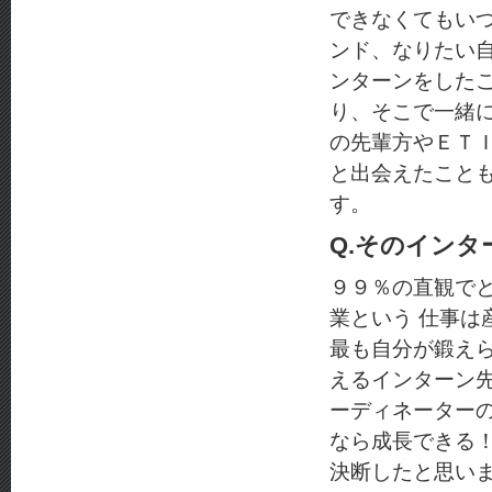
できなくてもい
ンド、なりたい
ンターンをした
り、そこで一緒
の先輩方やＥＴ
と出会えたこと
す。
Q.そのイン
９９％の直観で
業という 仕事
最も自分が鍛え
えるインターン
ーディネーター
なら成長できる
決断したと思い