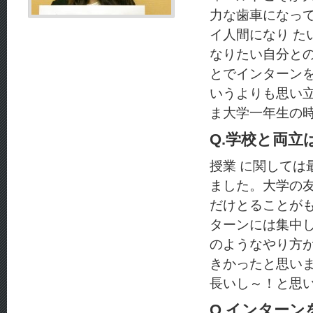
力な歯車になっ
イ人間になり 
なりたい自分と
とでインターン
いうよりも思い
ま大学一年生の
Q.学校と両立
授業 に関して
ました。大学の
だけとることが
ターンには集中
のようなやり方
きかったと思い
長いし～！と思
Q.インター